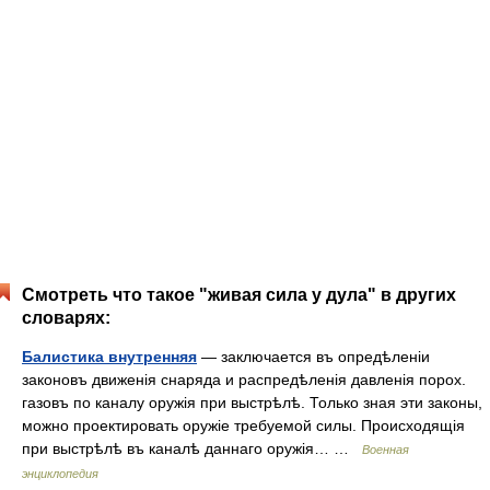
Смотреть что такое "живая сила у дула" в других
словарях:
Балистика внутренняя
— заключается въ опредѣленіи
законовъ движенія снаряда и распредѣленія давленія порох.
газовъ по каналу оружія при выстрѣлѣ. Только зная эти законы,
можно проектировать оружіе требуемой силы. Происходящія
при выстрѣлѣ въ каналѣ даннаго оружія… …
Военная
энциклопедия