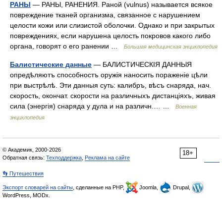
РАНЫ
— РАНЫ, РАНЕНИЯ. Раной (vulnus) называется всякое
повреждение тканей организма, связанное с нарушением
целости кожи или слизистой оболочки. Однако и при закрытых
повреждениях, если нарушена целость покровов какого либо
органа, говорят о его ранении …
Большая медицинская энциклопедия
Балистические данные
— БАЛИСТИЧЕСКІЯ ДАННЫЯ
опредѣляютъ способностъ оружія наносить пораженіе цѣли
при выстрѣлѣ. Эти данныя суть: калибръ, вѣсъ снаряда, нач.
скорость, окончат. скорости на различныхъ дистанціяхъ, живая
сила (энергія) снаряда у дула и на различн.… …
Военная
энциклопедия
© Академик, 2000-2026
18+
Обратная связь:
Техподдержка
,
Реклама на сайте
👣 Путешествия
Экспорт словарей на сайты
, сделанные на PHP,
Joomla,
Drupal,
WordPress, MODx.